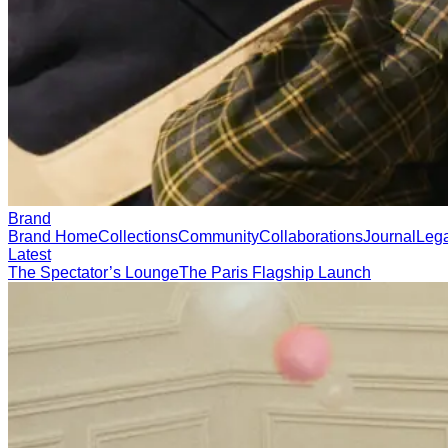
Brand
Brand Home
Collections
Community
Collaborations
Journal
Leg
Latest
The Spectator’s Lounge
The Paris Flagship Launch