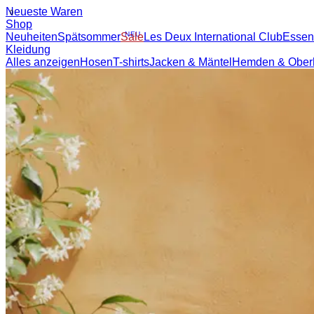
Neueste Waren
0
Shop
NEU
Neuheiten
Spätsommer
Sale
Les Deux International Club
Essen
Kleidung
Alles anzeigen
Hosen
T-shirts
Jacken & Mäntel
Hemden & Obe