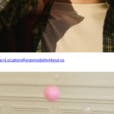
acy
Locations
Responsibility
About us