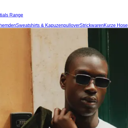
tials Range
rhemden
Sweatshirts & Kapuzenpullover
Strickwaren
Kurze Hose