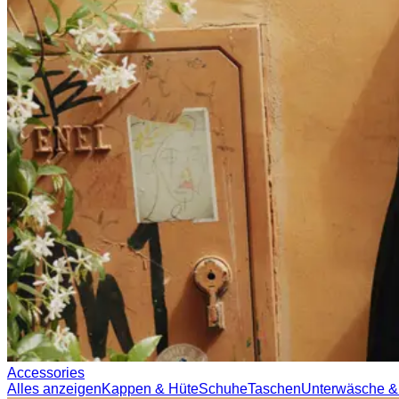
Accessories
Alles anzeigen
Kappen & Hüte
Schuhe
Taschen
Unterwäsche &