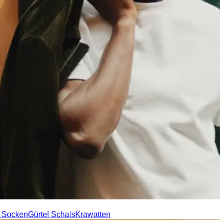
 Socken
Gürtel
Schals
Krawatten