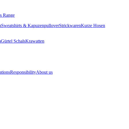
tials Range
rhemden
Sweatshirts & Kapuzenpullover
Strickwaren
Kurze Hose