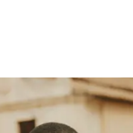
 Socken
Gürtel
Schals
Krawatten