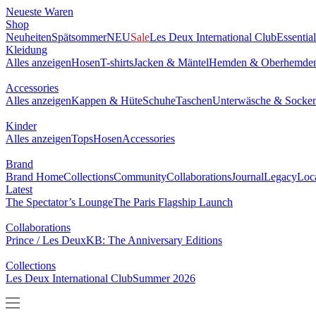
Neueste Waren
0
Shop
NEU
Neuheiten
Spätsommer
Sale
Les Deux International Club
Essen
Kleidung
Alles anzeigen
Hosen
T-shirts
Jacken & Mäntel
Hemden & Obe