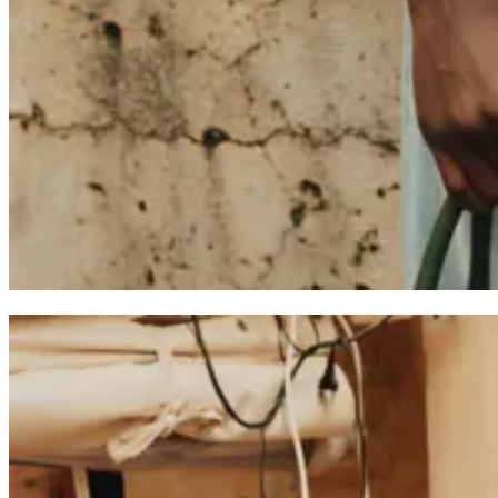
Brand
Brand Home
Collections
Community
Collaborations
Journal
Leg
Latest
The Spectator’s Lounge
The Paris Flagship Launch