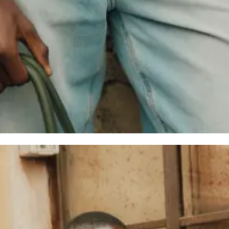
acy
Locations
Responsibility
About us