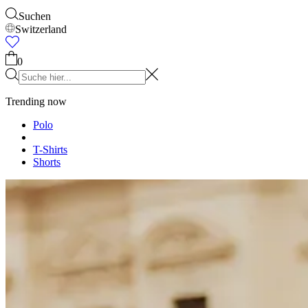
Accessories
Alles anzeigen
Kappen & Hüte
Schuhe
Taschen
Unterwäsche &