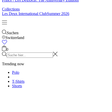
Prince / Les Deux
KB: The Anniversary Editions
Collections
Les Deux International Club
Summer 2026
Suchen
Switzerland
0
Trending now
Polo
T-Shirts
Shorts
T-SHIRTS
JACKEN