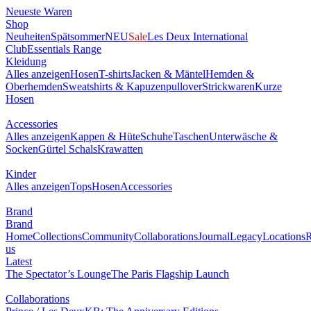
Neueste Waren
Shop
Neuheiten
Spätsommer
NEU
Sale
Les Deux International
Club
Essentials Range
Kleidung
Alles anzeigen
Hosen
T-shirts
Jacken & Mäntel
Hemden &
Oberhemden
Sweatshirts & Kapuzenpullover
Strickwaren
Kurze
Hosen
Accessories
Alles anzeigen
Kappen & Hüte
Schuhe
Taschen
Unterwäsche &
Socken
Gürtel
Schals
Krawatten
Kinder
Alles anzeigen
Tops
Hosen
Accessories
Brand
Brand
Home
Collections
Community
Collaborations
Journal
Legacy
Locations
R
us
Latest
The Spectator’s Lounge
The Paris Flagship Launch
Collaborations