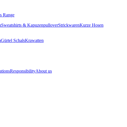
tials Range
rhemden
Sweatshirts & Kapuzenpullover
Strickwaren
Kurze Hose