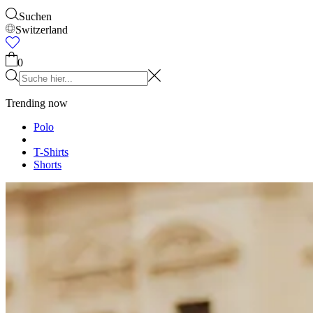
Accessories
Alles anzeigen
Kappen & Hüte
Schuhe
Taschen
Unterwäsche &