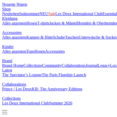
Neueste Waren
0
Shop
NEU
Neuheiten
Spätsommer
Sale
Les Deux International Club
Essen
Kleidung
Alles anzeigen
Hosen
T-shirts
Jacken & Mäntel
Hemden & Obe