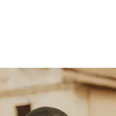
 Socken
Gürtel
Schals
Krawatten