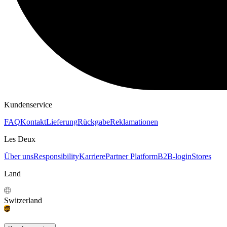
Kundenservice
FAQ
Kontakt
Lieferung
Rückgabe
Reklamationen
Les Deux
Über uns
Responsibility
Karriere
Partner Platform
B2B-login
Stores
Land
Switzerland