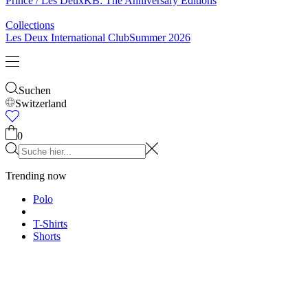
Prince / Les Deux
KB: The Anniversary Editions
Collections
Les Deux International Club
Summer 2026
Suchen
Switzerland
0
Trending now
Polo
T-Shirts
Shorts
T-SHIRTS
JACKEN