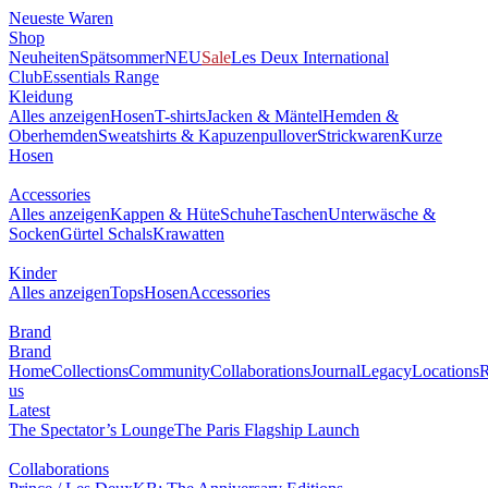
Neueste Waren
Shop
Neuheiten
Spätsommer
NEU
Sale
Les Deux International
Club
Essentials Range
Kleidung
Alles anzeigen
Hosen
T-shirts
Jacken & Mäntel
Hemden &
Oberhemden
Sweatshirts & Kapuzenpullover
Strickwaren
Kurze
Hosen
Accessories
Alles anzeigen
Kappen & Hüte
Schuhe
Taschen
Unterwäsche &
Socken
Gürtel
Schals
Krawatten
Kinder
Alles anzeigen
Tops
Hosen
Accessories
Brand
Brand
Home
Collections
Community
Collaborations
Journal
Legacy
Locations
R
us
Latest
The Spectator’s Lounge
The Paris Flagship Launch
Collaborations