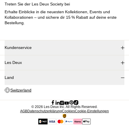
Prince / Les Deux
KB: The Anniversary Editions
Collections
Les Deux International Club
Summer 2026
Suchen
Switzerland
0
Trending now
Polo
T-Shirts
Shorts
T-SHIRTS
JACKEN