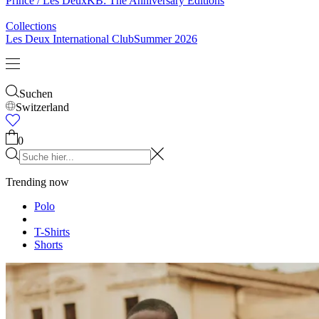
Socken
Gürtel
Schals
Krawatten
Kinder
Alles anzeigen
Tops
Hosen
Accessories