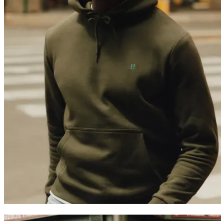
0
Trending now
Polo
T-Shirts
Shorts