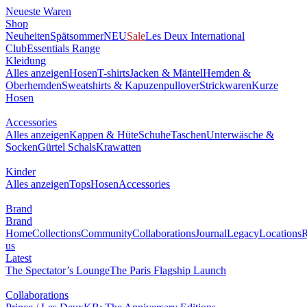
Neueste Waren
Shop
Neuheiten
Spätsommer
NEU
Sale
Les Deux International
Club
Essentials Range
Kleidung
Alles anzeigen
Hosen
T-shirts
Jacken & Mäntel
Hemden &
Oberhemden
Sweatshirts & Kapuzenpullover
Strickwaren
Kurze
Hosen
Accessories
Alles anzeigen
Kappen & Hüte
Schuhe
Taschen
Unterwäsche &