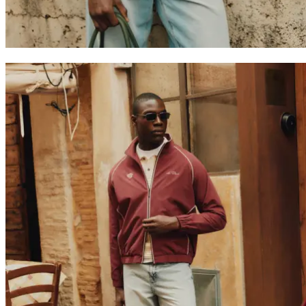
Collaborations
Prince / Les Deux
KB: The Anniversary Editions
Collections
Les Deux International Club
Summer 2026