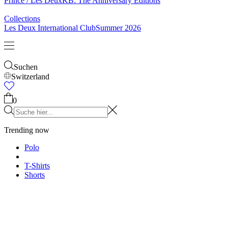
Socken
Gürtel
Schals
Krawatten
Kinder
Alles anzeigen
Tops
Hosen
Accessories