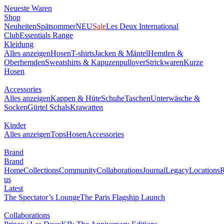
Neueste Waren
Shop
Neuheiten
Spätsommer
NEU
Sale
Les Deux International
Club
Essentials Range
Kleidung
Alles anzeigen
Hosen
T-shirts
Jacken & Mäntel
Hemden &
Oberhemden
Sweatshirts & Kapuzenpullover
Strickwaren
Kurze
Hosen
Accessories
Alles anzeigen
Kappen & Hüte
Schuhe
Taschen
Unterwäsche &