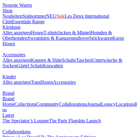
Neueste Waren
Shop
Neuheiten
Spätsommer
NEU
Sale
Les Deux International
Club
Essentials Range
Kleidung
Alles anzeigen
Hosen
T-shirts
Jacken & Mäntel
Hemden &
Oberhemden
Sweatshirts & Kapuzenpullover
Strickwaren
Kurze
Hosen
Accessories
Alles anzeigen
Kappen & Hüte
Schuhe
Taschen
Unterwäsche &
Socken
Gürtel
Schals
Krawatten
Kinder
Alles anzeigen
Tops
Hosen
Accessories
Brand
Brand
Home
Collections
Community
Collaborations
Journal
Legacy
Locations
R
us
Latest
The Spectator’s Lounge
The Paris Flagship Launch
Collaborations