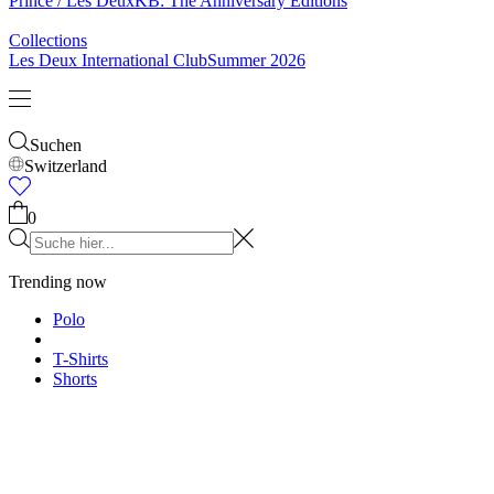
Prince / Les Deux
KB: The Anniversary Editions
Collections
Les Deux International Club
Summer 2026
Suchen
Switzerland
0
Trending now
Polo
T-Shirts
Shorts
T-SHIRTS
JACKEN