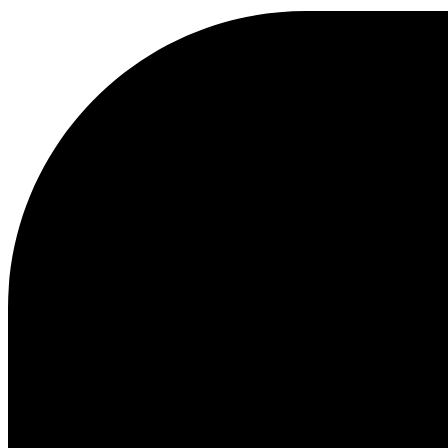
Kundenservice
FAQ
Kontakt
Lieferung
Rückgabe
Reklamationen
Les Deux
Über uns
Responsibility
Karriere
Partner Platform
B2B-login
Stores
Land
Switzerland