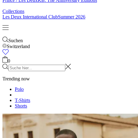
Prince / Les Deux
KB: The Anniversary Editions
Collections
Les Deux International Club
Summer 2026
Suchen
Switzerland
0
Trending now
Polo
T-Shirts
Shorts
T-SHIRTS
JACKEN