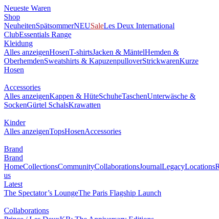
Neueste Waren
Shop
Neuheiten
Spätsommer
NEU
Sale
Les Deux International
Club
Essentials Range
Kleidung
Alles anzeigen
Hosen
T-shirts
Jacken & Mäntel
Hemden &
Oberhemden
Sweatshirts & Kapuzenpullover
Strickwaren
Kurze
Hosen
Accessories
Alles anzeigen
Kappen & Hüte
Schuhe
Taschen
Unterwäsche &
Socken
Gürtel
Schals
Krawatten
Kinder
Alles anzeigen
Tops
Hosen
Accessories
Brand
Brand
Home
Collections
Community
Collaborations
Journal
Legacy
Locations
R
us
Latest
The Spectator’s Lounge
The Paris Flagship Launch
Collaborations