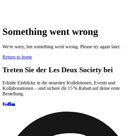
Brand
Brand Home
Collections
Community
Collaborations
Journal
Legacy
Locations
Responsibility
About us
Latest
The Spectator’s Lounge
The Paris Flagship Launch