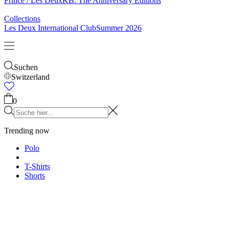
& Socken
Gürtel
Schals
Krawatten
Kinder
Alles anzeigen
Tops
Hosen
Accessories