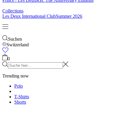
& Socken
Gürtel
Schals
Krawatten
Kinder
Alles anzeigen
Tops
Hosen
Accessories