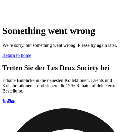
Brand
Brand Home
Collections
Community
Collaborations
Journal
Legacy
Locations
Responsibility
About us
Latest
The Spectator’s Lounge
The Paris Flagship Launch