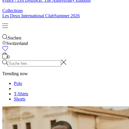
Prince / Les Deux
KB: The Anniversary Editions
Collections
Les Deux International Club
Summer 2026
Suchen
Switzerland
0
Trending now
Polo
T-Shirts
Shorts
T-SHIRTS
JACKEN