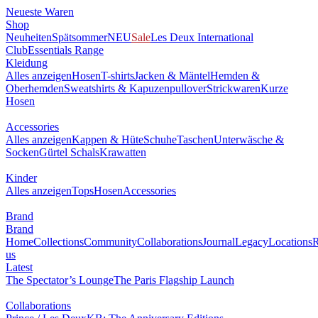
Neueste Waren
Shop
Neuheiten
Spätsommer
NEU
Sale
Les Deux International
Club
Essentials Range
Kleidung
Alles anzeigen
Hosen
T-shirts
Jacken & Mäntel
Hemden &
Oberhemden
Sweatshirts & Kapuzenpullover
Strickwaren
Kurze
Hosen
Accessories
Alles anzeigen
Kappen & Hüte
Schuhe
Taschen
Unterwäsche &
Socken
Gürtel
Schals
Krawatten
Kinder
Alles anzeigen
Tops
Hosen
Accessories
Brand
Brand
Home
Collections
Community
Collaborations
Journal
Legacy
Locations
R
us
Latest
The Spectator’s Lounge
The Paris Flagship Launch
Collaborations