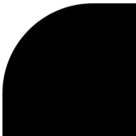
Kundenservice
FAQ
Kontakt
Lieferung
Rückgabe
Reklamationen
Les Deux
Über uns
Responsibility
Karriere
Partner Platform
B2B-login
Stores
Land
Switzerland