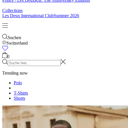
& Socken
Gürtel
Schals
Krawatten
Kinder
Alles anzeigen
Tops
Hosen
Accessories