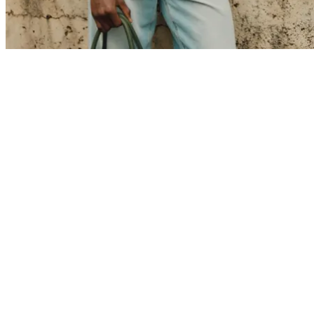
Collaborations
Prince / Les Deux
KB: The Anniversary Editions
Collections
Les Deux International Club
Summer 2026