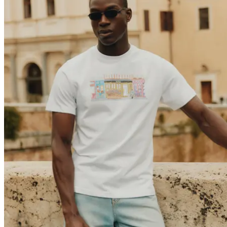
Brand
Brand Home
Collections
Community
Collaborations
Journal
Legacy
Locations
Responsibility
About us
Latest
The Spectator’s Lounge
The Paris Flagship Launch