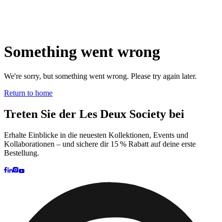
Brand
Brand Home
Collections
Community
Collaborations
Journal
Legacy
Locations
Responsibility
About us
Latest
The Spectator’s Lounge
The Paris Flagship Launch