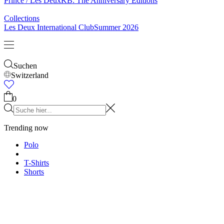
& Socken
Gürtel
Schals
Krawatten
Kinder
Alles anzeigen
Tops
Hosen
Accessories