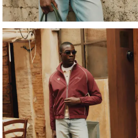
Collaborations
Prince / Les Deux
KB: The Anniversary Editions
Collections
Les Deux International Club
Summer 2026