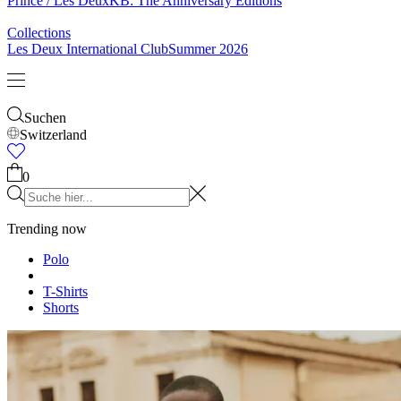
& Socken
Gürtel
Schals
Krawatten
Kinder
Alles anzeigen
Tops
Hosen
Accessories