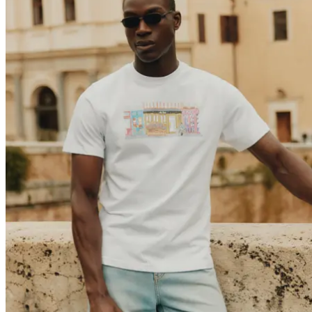
Brand
Brand Home
Collections
Community
Collaborations
Journal
Legacy
Locations
Responsibility
About us
Latest
The Spectator’s Lounge
The Paris Flagship Launch