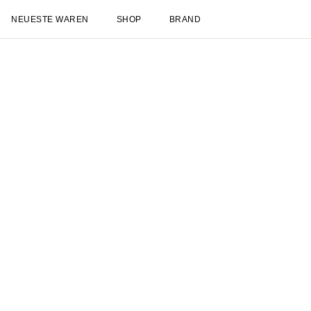
Neueste Waren
Shop
Neuheiten
Spätsommer
NEU
Sale
Les Deux International Club
Essentia
Kleidung
Alles anzeigen
Hosen
T-shirts
Jacken & Mäntel
Hemden & Oberhemde