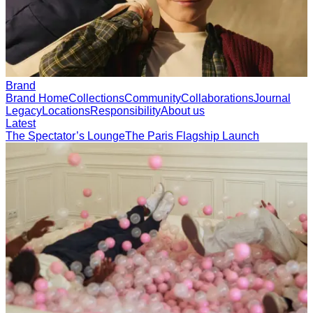
Brand
Brand Home
Collections
Community
Collaborations
Journal
Legacy
Locations
Responsibility
About us
Latest
The Spectator’s Lounge
The Paris Flagship Launch