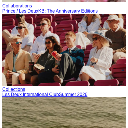
Collaborations
Prince / Les Deux
KB: The Anniversary Editions
Collections
Les Deux International Club
Summer 2026