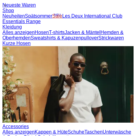
Neueste Waren
0
Shop
NEU
Neuheiten
Spätsommer
Sale
Les Deux International Club
Essentials Range
Kleidung
Alles anzeigen
Hosen
T-shirts
Jacken & Mäntel
Hemden &
Oberhemden
Sweatshirts & Kapuzenpullover
Strickwaren
Kurze Hosen
Accessories
Alles anzeigen
Kappen & Hüte
Schuhe
Taschen
Unterwäsche