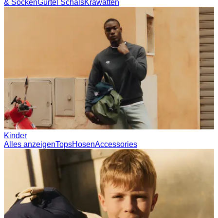
& Socken
Gürtel
Schals
Krawatten
Kinder
Alles anzeigen
Tops
Hosen
Accessories