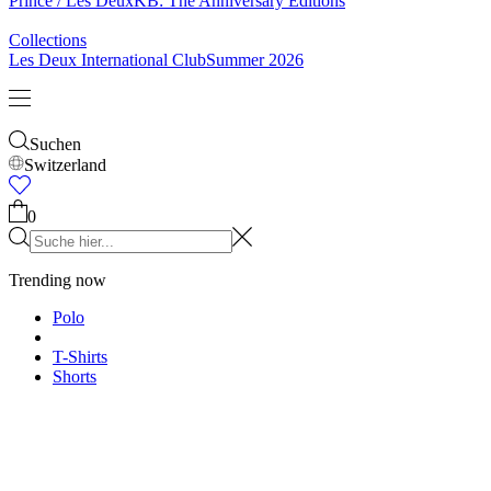
Prince / Les Deux
KB: The Anniversary Editions
Collections
Les Deux International Club
Summer 2026
Suchen
Switzerland
0
Trending now
Polo
T-Shirts
Shorts