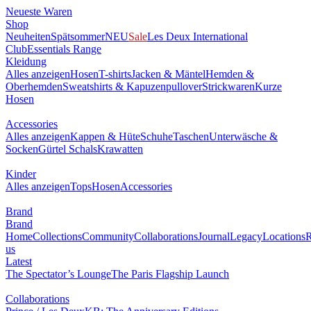
Neueste Waren
Shop
Neuheiten
Spätsommer
NEU
Sale
Les Deux International
Club
Essentials Range
Kleidung
Alles anzeigen
Hosen
T-shirts
Jacken & Mäntel
Hemden &
Oberhemden
Sweatshirts & Kapuzenpullover
Strickwaren
Kurze
Hosen
Accessories
Alles anzeigen
Kappen & Hüte
Schuhe
Taschen
Unterwäsche &
Socken
Gürtel
Schals
Krawatten
Kinder
Alles anzeigen
Tops
Hosen
Accessories
Brand
Brand
Home
Collections
Community
Collaborations
Journal
Legacy
Locations
R
us
Latest
The Spectator’s Lounge
The Paris Flagship Launch
Collaborations