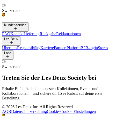
Switzerland
Kundenservice
FAQ
Kontakt
Lieferung
Rückgabe
Reklamationen
Les Deux
Über uns
Responsibility
Karriere
Partner Platform
B2B-login
Stores
Land
Switzerland
Treten Sie der Les Deux Society bei
Erhalte Einblicke in die neuesten Kollektionen, Events und
Kollaborationen – und sichere dir 15 % Rabatt auf deine erste
Bestellung.
©
2026 Les Deux Inc. All Rights Reserved.
AGB
Datenschutzerklärung
Cookies
Cookie-Einstellungen