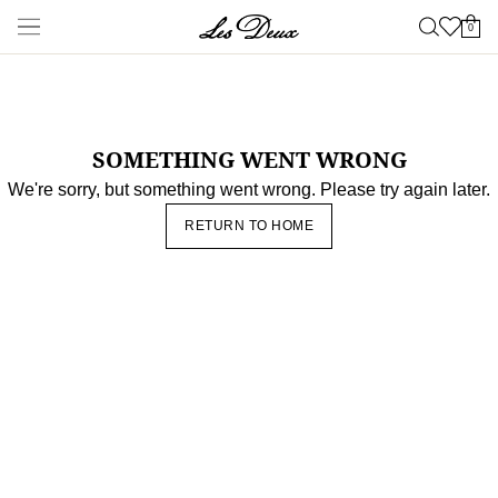
Neueste Waren
Shop
Neuheiten
Spätsommer
NEU
Sale
Les Deux International
Club
Essentials Range
Kleidung
Alles anzeigen
Hosen
T-shirts
Jacken & Mäntel
Hemden &
Oberhemden
Sweatshirts & Kapuzenpullover
Strickwaren
Kurze
Hosen
Accessories
Alles anzeigen
Kappen & Hüte
Schuhe
Taschen
Unterwäsche &