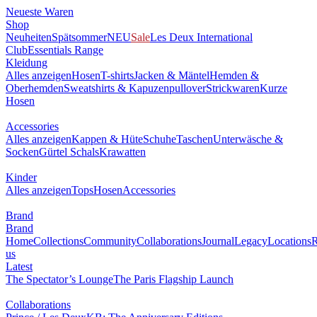
Neueste Waren
Shop
Neuheiten
Spätsommer
NEU
Sale
Les Deux International
Club
Essentials Range
Kleidung
Alles anzeigen
Hosen
T-shirts
Jacken & Mäntel
Hemden &
Oberhemden
Sweatshirts & Kapuzenpullover
Strickwaren
Kurze
Hosen
Accessories
Alles anzeigen
Kappen & Hüte
Schuhe
Taschen
Unterwäsche &
Socken
Gürtel
Schals
Krawatten
Kinder
Alles anzeigen
Tops
Hosen
Accessories
Brand
Brand
Home
Collections
Community
Collaborations
Journal
Legacy
Locations
R
us
Latest
The Spectator’s Lounge
The Paris Flagship Launch
Collaborations