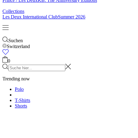
Prince / Les Deux
KB: The Anniversary Editions
Collections
Les Deux International Club
Summer 2026
Suchen
Switzerland
0
Trending now
Polo
T-Shirts
Shorts
T-SHIRTS