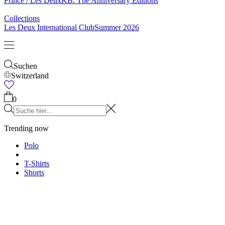
Socken
Gürtel
Schals
Krawatten
Kinder
Alles anzeigen
Tops
Hosen
Accessories