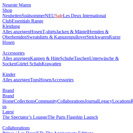
Neueste Waren
Shop
Neuheiten
Spätsommer
NEU
Sale
Les Deux International
Club
Essentials Range
Kleidung
Alles anzeigen
Hosen
T-shirts
Jacken & Mäntel
Hemden &
Oberhemden
Sweatshirts & Kapuzenpullover
Strickwaren
Kurze
Hosen
Accessories
Alles anzeigen
Kappen & Hüte
Schuhe
Taschen
Unterwäsche &